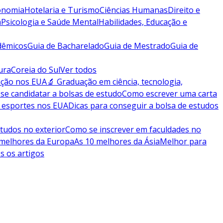
conomia
Hotelaria e Turismo
Ciências Humanas
Direito e
a
Psicologia e Saúde Mental
Habilidades, Educação e
dêmicos
Guia de Bacharelado
Guia de Mestrado
Guia de
ura
Coreia do Sul
Ver todos
ação nos EUA
🔬 Graduação em ciência, tecnologia,
se candidatar a bolsas de estudo
Como escrever uma carta
 esportes nos EUA
Dicas para conseguir a bolsa de estudos
tudos no exterior
Como se inscrever em faculdades no
 melhores da Europa
As 10 melhores da Ásia
Melhor para
s os artigos