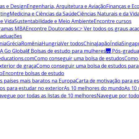
vas e Design
Engenharia, Arquitetura e Aviação
Finanças e E
ting
Medicina e Ciências da Saúde
Ciências Naturais e da Vid
de Vida
Sustentabilidade e Meio Ambiente
Encontre cursos
gramas MBA
Encontre Doutorados
👉 Ver todos os graus aca
raduações
nia
Grécia
Romênia
Hungria
Ver todos
China
Japão
Índia
Singap
A Go Global
💃 Bolsas de estudo para mulheres
🌉 Pós-gradu
educations.com
Como conseguir uma bolsa de estudos
Como 
terior de graça
Como conseguir uma bolsa de estudos para
do
Encontre bolsas de estudo
s países mais baratos na Europa
Carta de motivação para es
os para estudar no exterior
As 10 melhores do mundo
As 10
vegue por todas as listas de 10 melhores
Navegue por todo