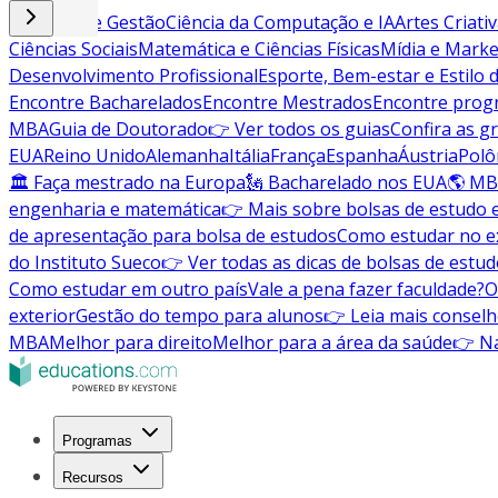
Negócios e Gestão
Ciência da Computação e IA
Artes Criati
Ciências Sociais
Matemática e Ciências Físicas
Mídia e Marke
Desenvolvimento Profissional
Esporte, Bem-estar e Estilo 
Encontre Bacharelados
Encontre Mestrados
Encontre pro
MBA
Guia de Doutorado
👉 Ver todos os guias
Confira as g
EUA
Reino Unido
Alemanha
Itália
França
Espanha
Áustria
Polô
🏛 Faça mestrado na Europa
🗽 Bacharelado nos EUA
🌎 MB
engenharia e matemática
👉 Mais sobre bolsas de estudo 
de apresentação para bolsa de estudos
Como estudar no ex
do Instituto Sueco
👉 Ver todas as dicas de bolsas de estu
Como estudar em outro país
Vale a pena fazer faculdade?
O
exterior
Gestão do tempo para alunos
👉 Leia mais conselh
MBA
Melhor para direito
Melhor para a área da saúde
👉 Na
Programas
Recursos